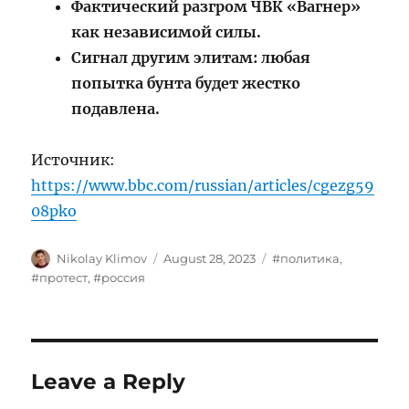
Фактический разгром ЧВК «Вагнер»
как независимой силы.
Сигнал другим элитам: любая
попытка бунта будет жестко
подавлена.
Источник:
https://www.bbc.com/russian/articles/cgezg59
08pko
Author
Posted
Tags
Nikolay Klimov
August 28, 2023
#политика
,
on
#протест
,
#россия
Leave a Reply