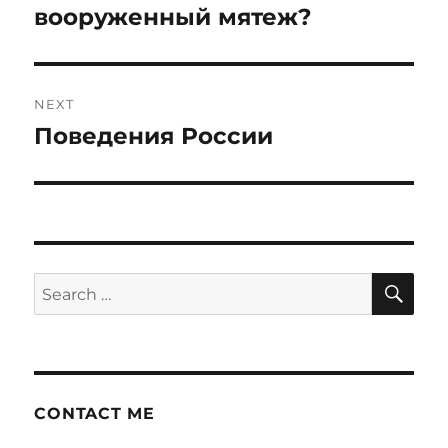
вооруженный мятеж?
NEXT
Поведения России
Next
post:
SE
Search
for:
CONTACT ME