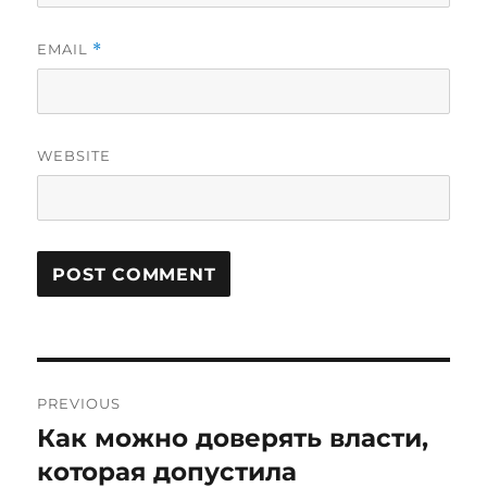
EMAIL
*
WEBSITE
Post
PREVIOUS
navigation
Как можно доверять власти,
Previous
post:
которая допустила