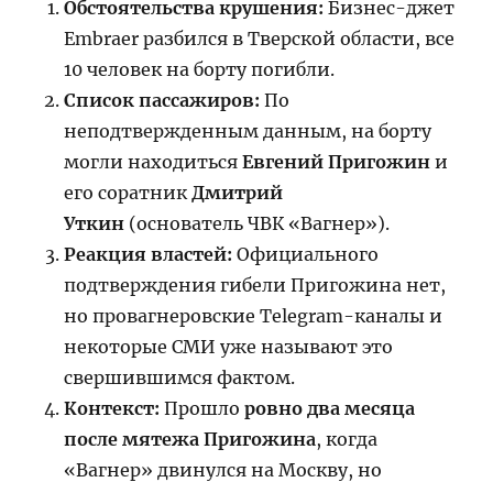
Обстоятельства крушения:
Бизнес-джет
Embraer разбился в Тверской области, все
10 человек на борту погибли.
Список пассажиров:
По
неподтвержденным данным, на борту
могли находиться
Евгений Пригожин
и
его соратник
Дмитрий
Уткин
(основатель ЧВК «Вагнер»).
Реакция властей:
Официального
подтверждения гибели Пригожина нет,
но провагнеровские Telegram-каналы и
некоторые СМИ уже называют это
свершившимся фактом.
Контекст:
Прошло
ровно два месяца
после мятежа Пригожина
, когда
«Вагнер» двинулся на Москву, но