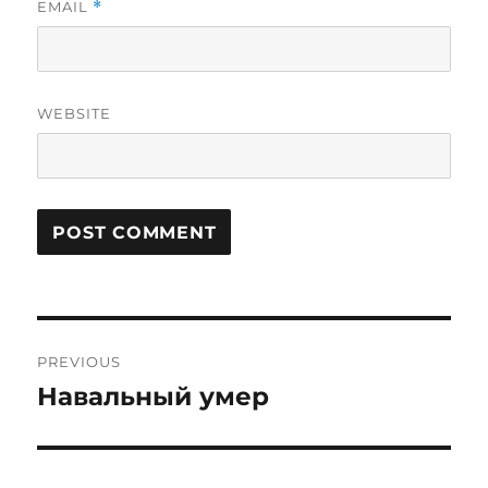
EMAIL
*
WEBSITE
Post
PREVIOUS
navigation
Навальный умер
Previous
post: