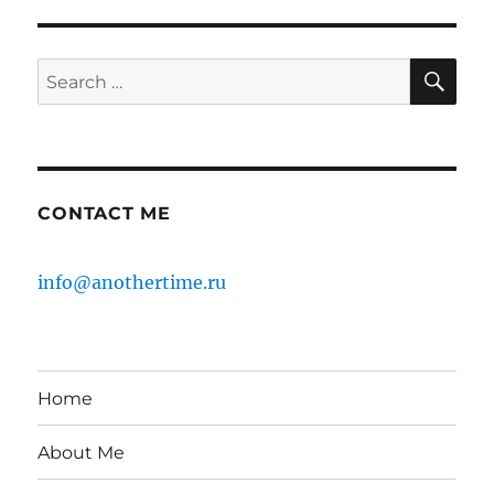
SE
Search
for:
CONTACT ME
info@anothertime.ru
Home
About Me