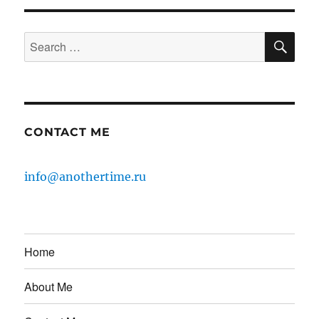
SE
Search
for:
CONTACT ME
info@anothertime.ru
Home
About Me