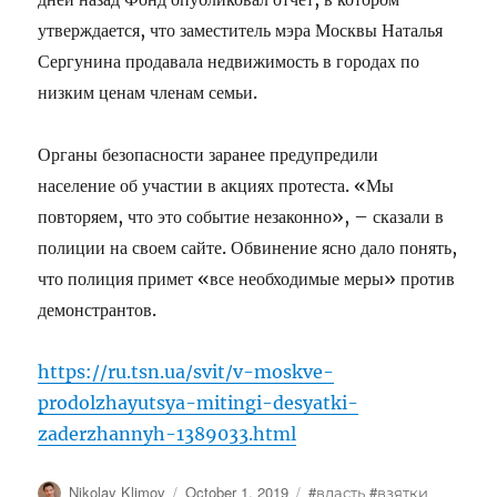
утверждается, что заместитель мэра Москвы Наталья
Сергунина продавала недвижимость в городах по
низким ценам членам семьи.
Органы безопасности заранее предупредили
население об участии в акциях протеста. «Мы
повторяем, что это событие незаконно», – сказали в
полиции на своем сайте. Обвинение ясно дало понять,
что полиция примет «все необходимые меры» против
демонстрантов.
https://ru.tsn.ua/svit/v-moskve-
prodolzhayutsya-mitingi-desyatki-
zaderzhannyh-1389033.html
Author
Posted
Tags
Nikolay Klimov
October 1, 2019
#власть #взятки