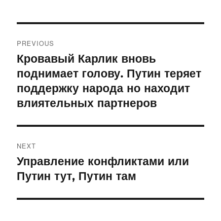
Post
PREVIOUS
navigation
Кровавый Карлик вновь
Previous
post:
поднимает голову. Путин теряет
поддержку народа но находит
влиятельных партнеров
NEXT
Управление конфликтами или
Next
post:
Путин тут, Путин там