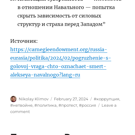
в отношении Навального — попытка
скрыть зависимость от силовых
структур и страха перед Западом”
Источник:
https://carnegieendowment.org/russia-
eurasia/politika/2024/02/pogruzhenie-s-
golovoj-vraga-chto-oznachaet-smert-
alekseya-navalnogo?lang=ru
Author
Posted
Tags
Nikolay Klimov
February 27, 2024
#коррупция
,
on
#нетвойне
,
#политика
,
#протест
,
#россия
Leave a
on
comment
Навальный
умер