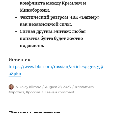
конфликта между Кремлем и
Минобороны.
Фактический разгром ЧВК «Вагнер»
как независимой силы.
Сигнал другим элитам: любая
попытка бунта будет жестко
подавлена.
Источник:
https://www.bbc.com/russian/articles/cgezg59
08pko
Author
Posted
Tags
Nikolay Klimov
August 28, 2023
#политика
,
on
on
#протест
,
#россия
Leave a comment
«Странные
„совпадения“»