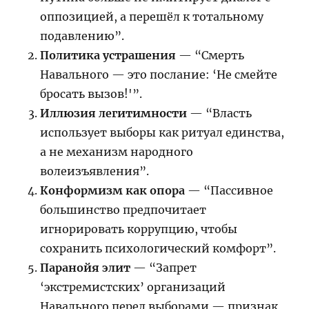
оппозицией, а перешёл к тотальному
подавлению”.
Политика устрашения
— “Смерть
Навального — это послание: ‘Не смейте
бросать вызов!'”.
Иллюзия легитимности
— “Власть
использует выборы как ритуал единства,
а не механизм народного
волеизъявления”.
Конформизм как опора
— “Пассивное
большинство предпочитает
игнорировать коррупцию, чтобы
сохранить психологический комфорт”.
Паранойя элит
— “Запрет
‘экстремистских’ организаций
Навального перед выборами — признак