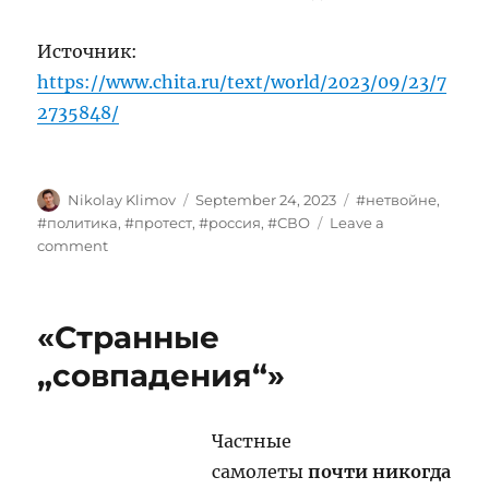
Источник:
https://www.chita.ru/text/world/2023/09/23/7
2735848/
Author
Posted
Tags
Nikolay Klimov
September 24, 2023
#нетвойне
,
on
#политика
,
#протест
,
#россия
,
#СВО
Leave a
on
comment
Поведения
России
«Странные
„совпадения“»
Частные
самолеты
почти никогда