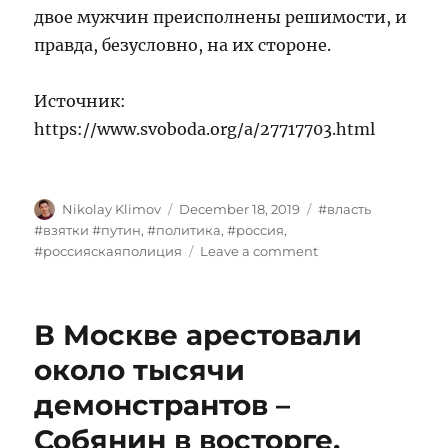
двое мужчин преисполнены решимости, и
правда, безусловно, на их стороне.
Источник:
https://www.svoboda.org/a/27717703.html
Author
Posted
Tags
Nikolay Klimov
December 18, 2019
#власть
on
#взятки #путин
,
#политика
,
#россия
,
on
#россияскаяполиция
Leave a comment
Закон
против
обличенных
В Москве арестовали
властью
российских
около тысячи
воров
демонстрантов –
и
преступников
Собянин в восторге,
принимает