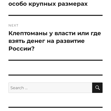
особо крупных размерах
NEXT
Клептоманы у власти или где
Next
post:
взять денег на развитие
России?
SE
Search
for: