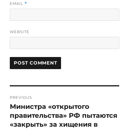
EMAIL
*
WEBSITE
Post
PREVIOUS
navigation
Министра «открытого
Previous
post:
правительства» РФ пытаются
«закрыть» за хищения в