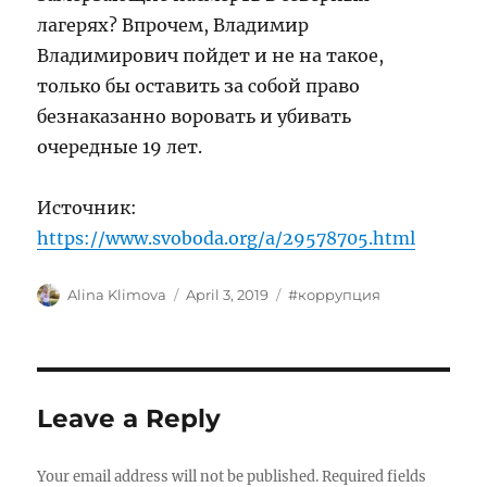
лагерях? Впрочем, Владимир
Владимирович пойдет и не на такое,
только бы оставить за собой право
безнаказанно воровать и убивать
очередные 19 лет.
Источник:
https://www.svoboda.org/a/29578705.html
Author
Posted
Tags
Alina Klimova
April 3, 2019
#коррупция
on
Leave a Reply
Your email address will not be published.
Required fields